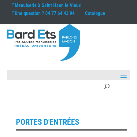
Menuiserie à
Saint Haon le Vieux
Une question ?
04 77 64 43 94
Catalogue
PORTES D'ENTRÉES