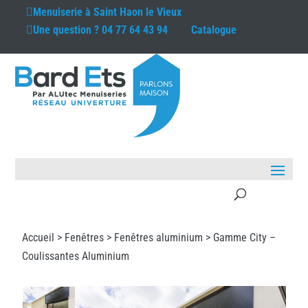
Menuiserie à
Saint Haon le Vieux
Une question ?
04 77 64 43 94
Catalogue
Accueil >
Fenêtres
>
Fenêtres aluminium
> Gamme City –
Coulissantes Aluminium