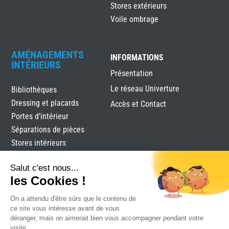
Stores extérieurs
Voile ombrage
AMÉNAGEMENTS
INFORMATIONS
INTÉRIEURS
Présentation
Le réseau Univerture
Bibliothèques
Dressing et placards
Accès et Contact
Portes d’intérieur
Séparations de pièces
Stores intérieurs
Verrières
Salut c'est nous...
les Cookies !
On a attendu d'être sûrs que le contenu de
ce site vous intéresse avant de vous
déranger, mais on aimerait bien vous accompagner pendant votre
visite...