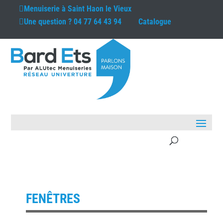
Menuiserie à
Saint Haon le Vieux
Une question ?
04 77 64 43 94
Catalogue
FENÊTRES