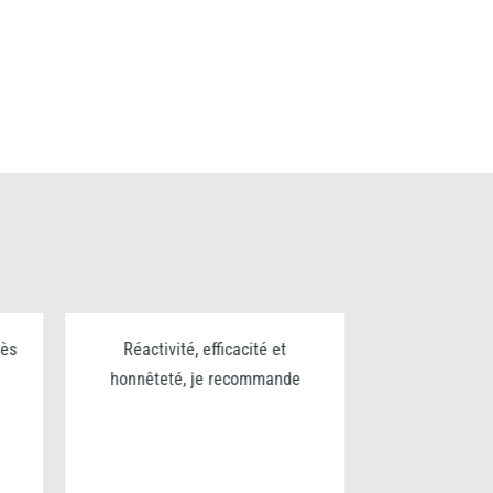
rès
Réactivité, efficacité et
Excellent trav
honnêteté, je recommande
sérieux et p
pour le nettoy
chantier bravo
v