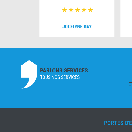
VERNOIS
JOCELYNE GAY
PARLONS SERVICES
TOUS NOS SERVICES
É
PORTES D'