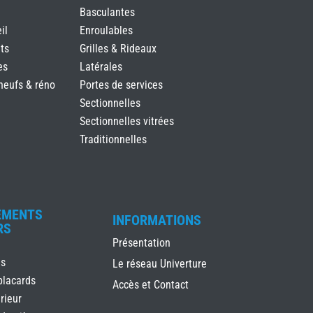
Basculantes
il
Enroulables
ts
Grilles & Rideaux
es
Latérales
neufs & réno
Portes de services
Sectionnelles
Sectionnelles vitrées
Traditionnelles
EMENTS
INFORMATIONS
RS
Présentation
es
Le réseau Univerture
placards
Accès et Contact
rieur