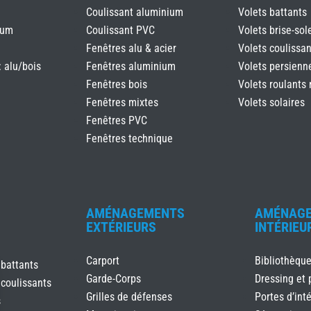
Coulissant aluminium
Volets battants
ium
Coulissant PVC
Volets brise-sole
Fenêtres alu & acier
Volets coulissan
: alu/bois
Fenêtres aluminium
Volets persienn
Fenêtres bois
Volets roulants 
Fenêtres mixtes
Volets solaires
Fenêtres PVC
Fenêtres technique
AMÉNAGEMENTS
AMÉNAG
EXTÉRIEURS
INTÉRIEU
Carport
Bibliothèqu
 battants
Garde-Corps
Dressing et 
 coulissants
Grilles de défenses
Portes d’inté
s