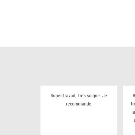
ualité prix
Super travail, Très soigné. Je
B
rès sympa
recommande
tr
l