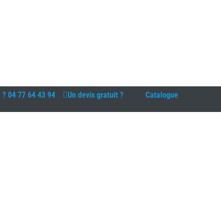
n ?
04 77 64 43 94
Un devis gratuit ?
Catalogue