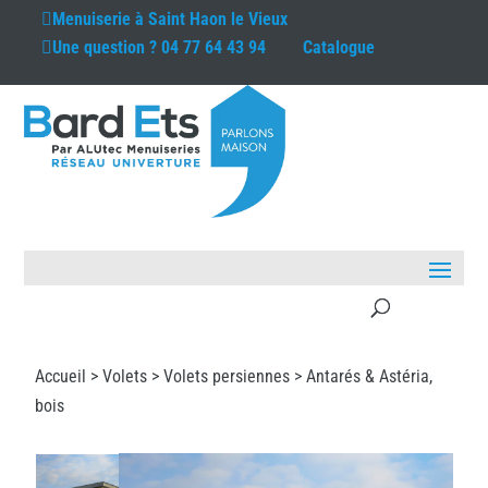
Menuiserie à
Saint Haon le Vieux
Une question ?
04 77 64 43 94
Catalogue
Accueil >
Volets
>
Volets persiennes
> Antarés & Astéria,
bois