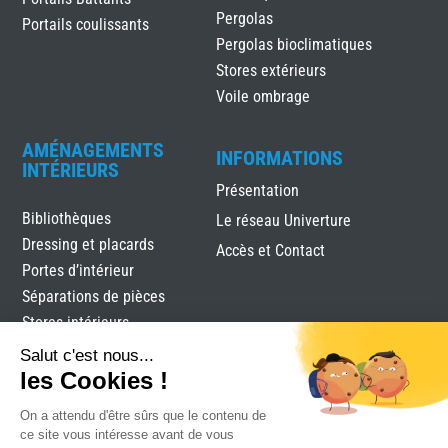
Pergolas
Portails coulissants
Pergolas bioclimatiques
Stores extérieurs
Voile ombrage
AMÉNAGEMENTS
INFORMATIONS
INTÉRIEURS
Présentation
Bibliothèques
Le réseau Univerture
Dressing et placards
Accès et Contact
Portes d’intérieur
Séparations de pièces
Stores intérieurs
Verrières
Salut c'est nous...
les Cookies !
On a attendu d'être sûrs que le contenu de
ce site vous intéresse avant de vous