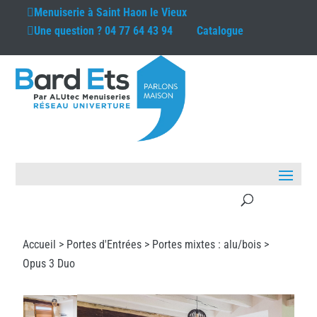
Menuiserie à
Saint Haon le Vieux
Une question ?
04 77 64 43 94
Catalogue
Accueil >
Portes d'Entrées
>
Portes mixtes : alu/bois
>
Opus 3 Duo