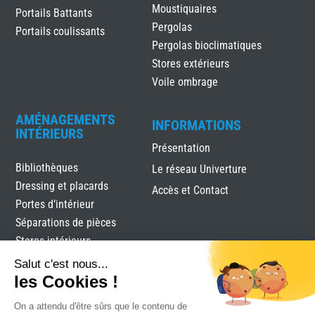
Moustiquaires
Portails Battants
Pergolas
Portails coulissants
Pergolas bioclimatiques
Stores extérieurs
Voile ombrage
AMÉNAGEMENTS
INFORMATIONS
INTÉRIEURS
Présentation
Bibliothèques
Le réseau Univerture
Dressing et placards
Accès et Contact
Portes d’intérieur
Séparations de pièces
Stores intérieurs
Verrières
Salut c'est nous...
les Cookies !
On a attendu d'être sûrs que le contenu de