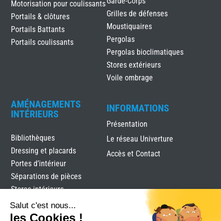
Garde-Corps
Motorisation pour coulissants
Grilles de défenses
Portails & clôtures
Moustiquaires
Portails Battants
Pergolas
Portails coulissants
Pergolas bioclimatiques
Stores extérieurs
Voile ombrage
AMÉNAGEMENTS
INFORMATIONS
INTÉRIEURS
Présentation
Bibliothèques
Le réseau Univerture
Dressing et placards
Accès et Contact
Portes d’intérieur
Séparations de pièces
Stores intérieurs
Verrières
Salut c'est nous...
les Cookies !