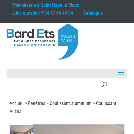
Menuiserie à
Saint Haon le Vieux
Une question ?
04 77 64 43 94
Catalogue
Accueil >
Fenêtres
>
Coulissant aluminium
> Coulissant
Alizéa