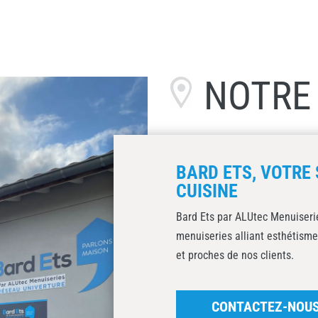
NOTR
BARD ETS, VOTRE 
CUISINE
Bard Ets par ALUtec Menuiserie
menuiseries alliant esthétisme
et proches de nos clients.
CONTACTEZ-NOU