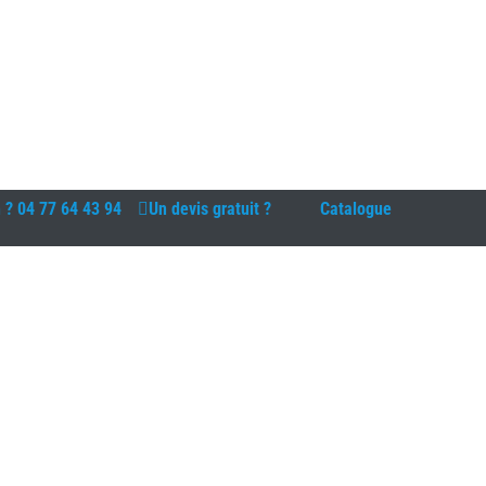
n ?
04 77 64 43 94
Un devis gratuit ?
Catalogue