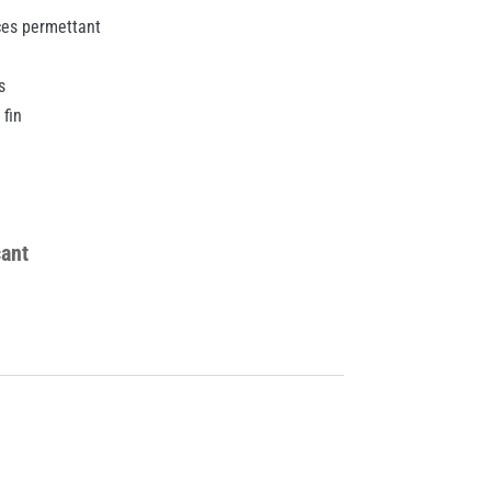
uces permettant
s
fin
cant