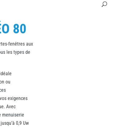
O 80
tes-fenêtres aux
us les types de
idéale
ion ou
ces
 vos exigences
ue. Avec
te menuiserie
 jusqu’à 0,9 Uw