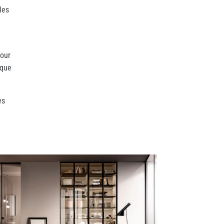
les
pour
aque
es