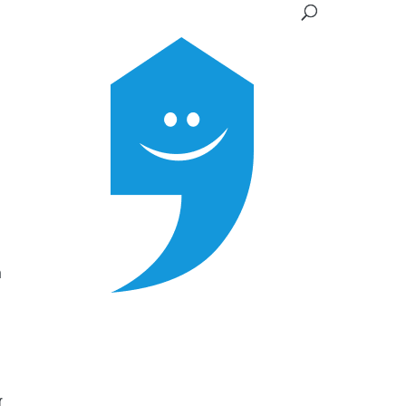
n
e
r