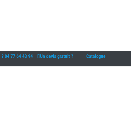
n ?
04 77 64 43 94
Un devis gratuit ?
Catalogue