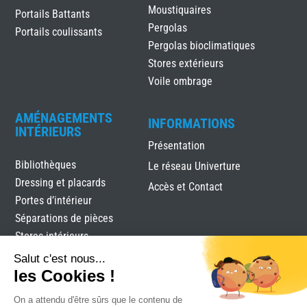
Moustiquaires
Portails Battants
Pergolas
Portails coulissants
Pergolas bioclimatiques
Stores extérieurs
Voile ombrage
AMÉNAGEMENTS
INFORMATIONS
INTÉRIEURS
Présentation
Bibliothèques
Le réseau Univerture
Dressing et placards
Accès et Contact
Portes d’intérieur
Séparations de pièces
Stores intérieurs
Verrières
Salut c'est nous...
les Cookies !
On a attendu d'être sûrs que le contenu de