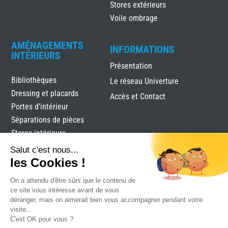
Stores extérieurs
Voile ombrage
AMÉNAGEMENTS
INFORMATIONS
INTÉRIEURS
Présentation
Bibliothèques
Le réseau Univerture
Dressing et placards
Accès et Contact
Portes d’intérieur
Séparations de pièces
Stores intérieurs
Verrières
Salut c'est nous...
les Cookies !
On a attendu d'être sûrs que le contenu de
ce site vous intéresse avant de vous
déranger, mais on aimerait bien vous accompagner pendant votre
visite...
C'est OK pour vous ?