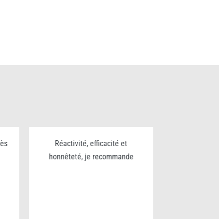
rès
Réactivité, efficacité et
Excellent trav
honnêteté, je recommande
sérieux et p
pour le nettoy
chantier bravo
v