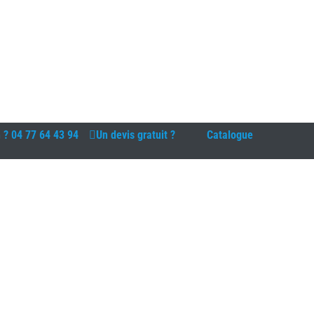
n ?
04 77 64 43 94
Un devis gratuit ?
Catalogue