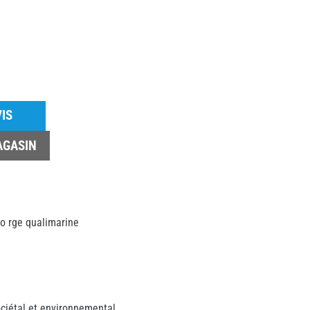
IS
AGASIN
ciétal et environnemental.