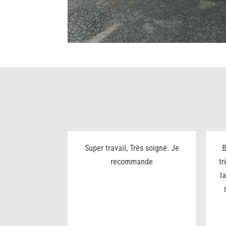
ualité prix
Super travail, Très soigné. Je
B
rès sympa
recommande
tr
l