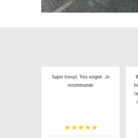
ualité prix
Super travail, Très soigné. Je
B
rès sympa
recommande
tr
l