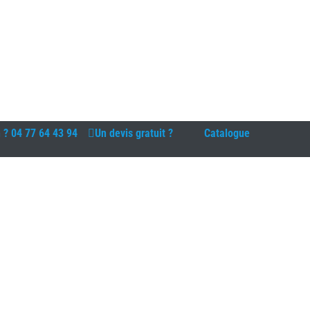
n ?
04 77 64 43 94
Un devis gratuit ?
Catalogue