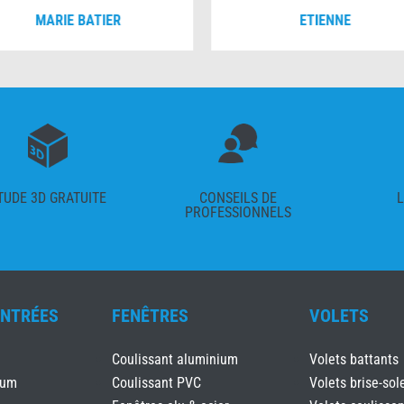
MARIE BATIER
ETIENNE
TUDE 3D GRATUITE
CONSEILS DE
L
PROFESSIONNELS
ENTRÉES
FENÊTRES
VOLETS
Coulissant aluminium
Volets battants
ium
Coulissant PVC
Volets brise-sole