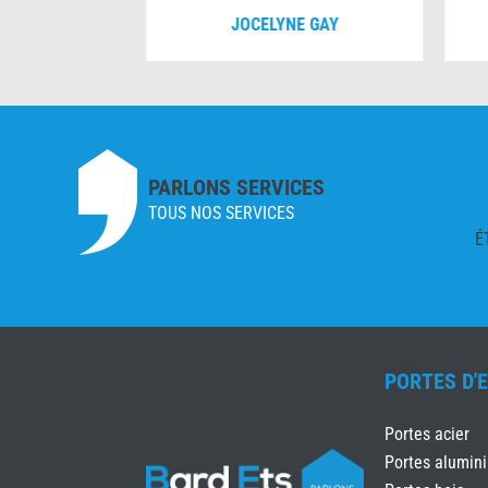
VERNOIS
JOCELYNE GAY
PARLONS SERVICES
TOUS NOS SERVICES
É
PORTES D'
Portes acier
Portes alumin