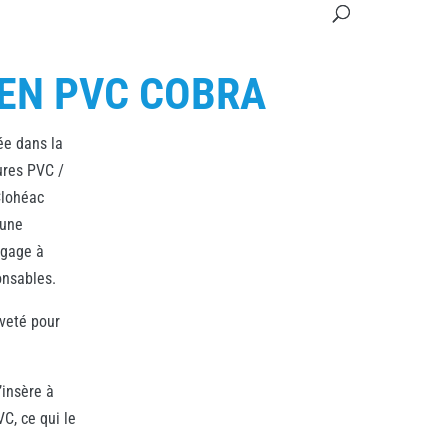
 EN PVC COBRA
ée dans la
ures PVC /
Clohéac
 une
ngage à
onsables.
veté pour
’insère à
VC, ce qui le