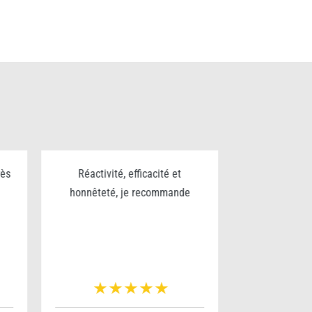
rès
Réactivité, efficacité et
Excellent trav
honnêteté, je recommande
sérieux et p
pour le nettoy
chantier bravo
v