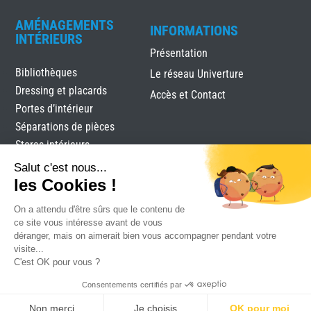
AMÉNAGEMENTS
INFORMATIONS
INTÉRIEURS
Présentation
Bibliothèques
Le réseau Univerture
Dressing et placards
Accès et Contact
Portes d’intérieur
Séparations de pièces
Stores intérieurs
Verrières
Salut c'est nous...
les Cookies !
On a attendu d'être sûrs que le contenu de
ce site vous intéresse avant de vous
déranger, mais on aimerait bien vous accompagner pendant votre
visite...
C'est OK pour vous ?
Bard Ets
|
Mentions légales
|
Plan du site
|
Réalisation
Consentements certifiés par
Attraptemps
Non merci
Je choisis
OK pour moi