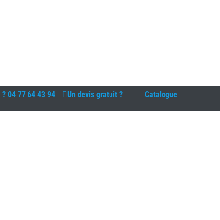
n ?
04 77 64 43 94
Un devis gratuit ?
Catalogue