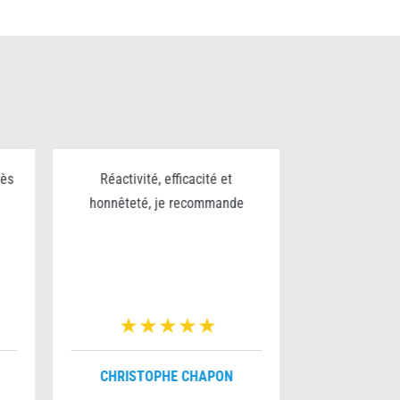
rès
Réactivité, efficacité et
Excellent trav
honnêteté, je recommande
sérieux et p
pour le nettoy
chantier bravo
v
CHRISTOPHE CHAPON
FRANÇO