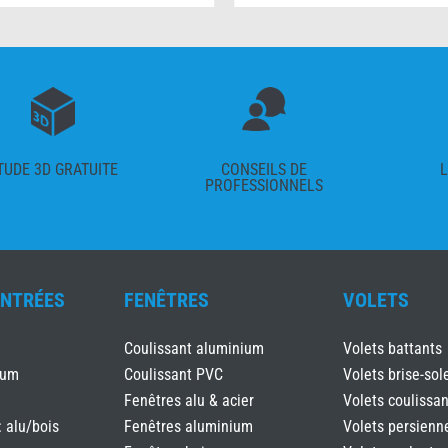
TUDE 3D GRATUITE
CONSEILS DE
L
PROFESSIONNELS
ENTRÉES
FENÊTRES
VOLETS
Coulissant aluminium
Volets battants
ium
Coulissant PVC
Volets brise-sole
Fenêtres alu & acier
Volets coulissan
: alu/bois
Fenêtres aluminium
Volets persienn