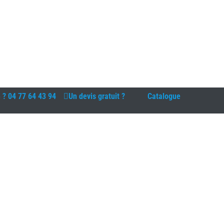
n ?
04 77 64 43 94
Un devis gratuit ?
Catalogue