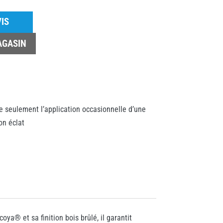
IS
AGASIN
te seulement l’application occasionnelle d’une
on éclat
a® et sa finition bois brûlé, il garantit