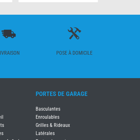
IVRAISON
POSE À DOMICILE
PORTES DE GARAGE
Basculantes
il
Enroulables
ts
Grilles & Rideaux
es
Latérales