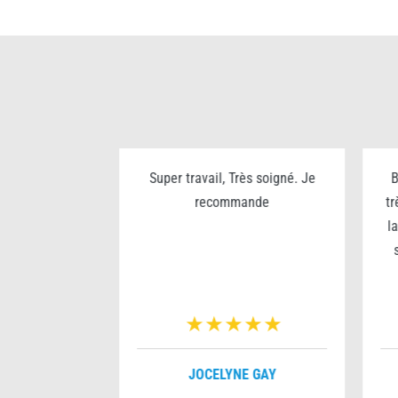
ualité prix
Super travail, Très soigné. Je
B
rès sympa
recommande
tr
l
VERNOIS
JOCELYNE GAY