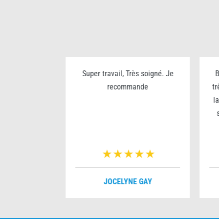
ualité prix
Super travail, Très soigné. Je
B
rès sympa
recommande
tr
l
VERNOIS
JOCELYNE GAY