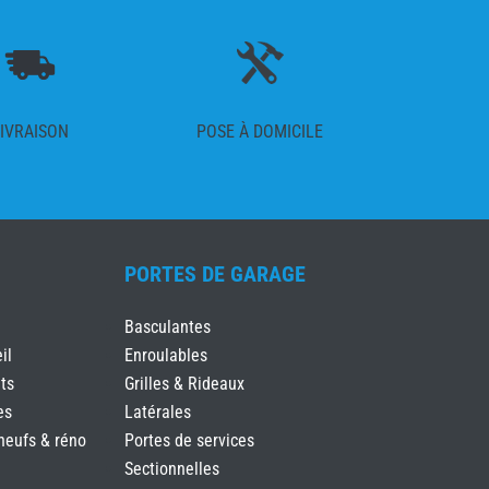
IVRAISON
POSE À DOMICILE
PORTES DE GARAGE
Basculantes
il
Enroulables
ts
Grilles & Rideaux
es
Latérales
neufs & réno
Portes de services
Sectionnelles