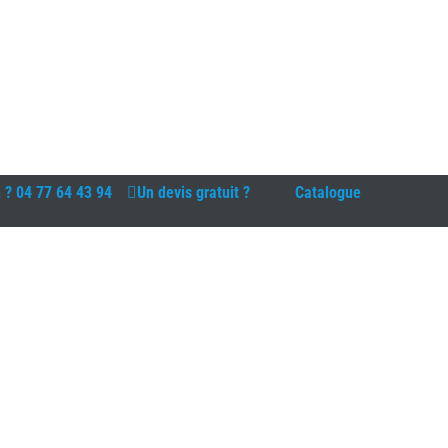
n ?
04 77 64 43 94
Un devis gratuit ?
Catalogue