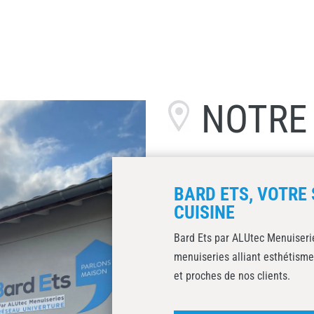
NOTR
BARD ETS, VOTRE 
CUISINE
Bard Ets par ALUtec Menuiserie
menuiseries alliant esthétisme
et proches de nos clients.