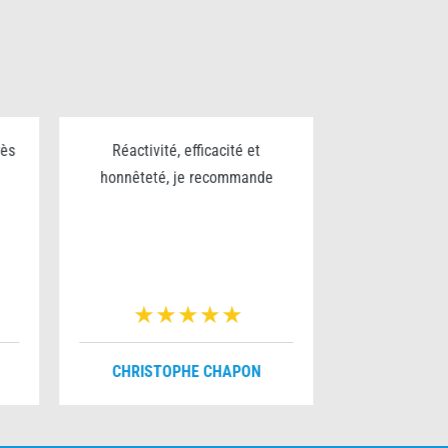
rès
Réactivité, efficacité et
Excellent trav
honnêteté, je recommande
sérieux et p
pour le nettoy
chantier bravo
v
CHRISTOPHE CHAPON
FRANÇO