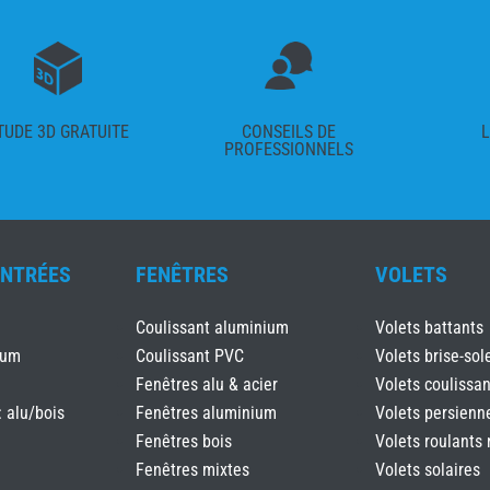
TUDE 3D GRATUITE
CONSEILS DE
L
PROFESSIONNELS
ENTRÉES
FENÊTRES
VOLETS
Coulissant aluminium
Volets battants
ium
Coulissant PVC
Volets brise-sole
Fenêtres alu & acier
Volets coulissan
: alu/bois
Fenêtres aluminium
Volets persienn
Fenêtres bois
Volets roulants 
Fenêtres mixtes
Volets solaires