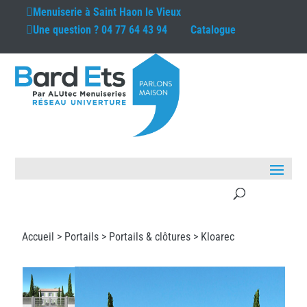
Menuiserie à
Saint Haon le Vieux
Une question ?
04 77 64 43 94
Catalogue
Accueil >
Portails
>
Portails & clôtures
> Kloarec