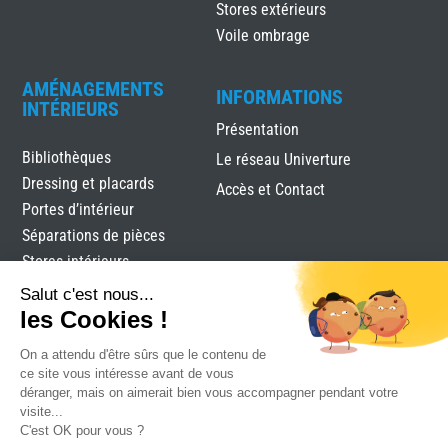
Stores extérieurs
Voile ombrage
AMÉNAGEMENTS
INFORMATIONS
INTÉRIEURS
Présentation
Bibliothèques
Le réseau Univerture
Dressing et placards
Accès et Contact
Portes d’intérieur
Séparations de pièces
Stores intérieurs
Verrières
Salut c'est nous...
les Cookies !
On a attendu d'être sûrs que le contenu de
ce site vous intéresse avant de vous
déranger, mais on aimerait bien vous accompagner pendant votre
visite...
C'est OK pour vous ?