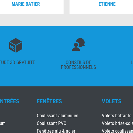
MARIE BATIER
ETIENNE
TUDE 3D GRATUITE
CONSEILS DE
L
PROFESSIONNELS
ENTRÉES
FENÊTRES
VOLETS
Coulissant aluminium
Volets battants
ium
Coulissant PVC
Volets brise-sole
Fenêtres alu & acier
Volets coulissan