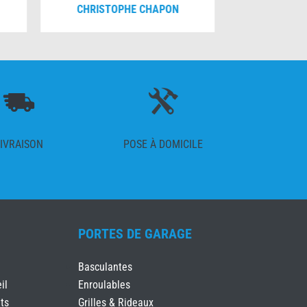
CHRISTOPHE CHAPON
FRANÇO
IVRAISON
POSE À DOMICILE
PORTES DE GARAGE
Basculantes
il
Enroulables
ts
Grilles & Rideaux