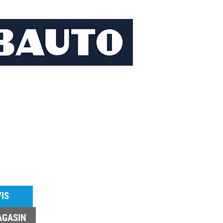
IS
AGASIN