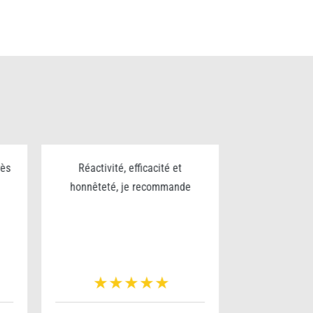
rès
Réactivité, efficacité et
Excellent trav
honnêteté, je recommande
sérieux et p
pour le nettoy
chantier bravo
v