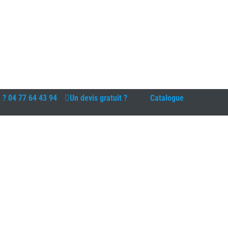
n ?
04 77 64 43 94
Un devis gratuit ?
Catalogue