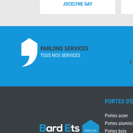
VERNOIS
JOCELYNE GAY
PARLONS SERVICES
TOUS NOS SERVICES
É
PORTES D'
Portes acier
Portes alumin
Portes bois