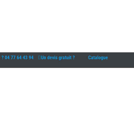
n ?
04 77 64 43 94
Un devis gratuit ?
Catalogue