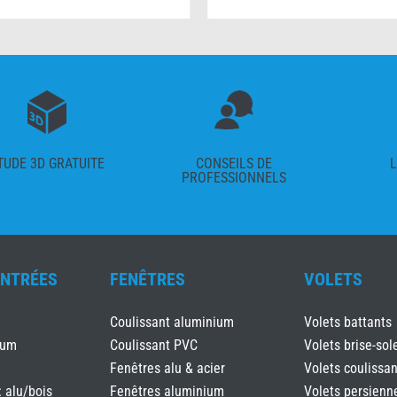
TUDE 3D GRATUITE
CONSEILS DE
L
PROFESSIONNELS
ENTRÉES
FENÊTRES
VOLETS
Coulissant aluminium
Volets battants
ium
Coulissant PVC
Volets brise-sole
Fenêtres alu & acier
Volets coulissan
: alu/bois
Fenêtres aluminium
Volets persienn