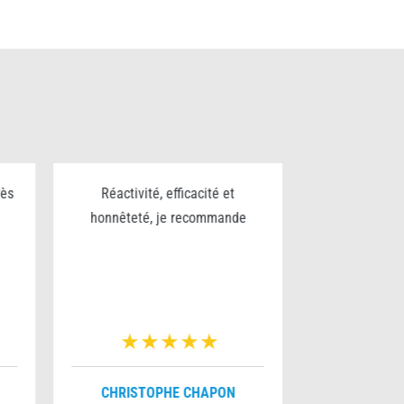
rès
Réactivité, efficacité et
Excellent trav
honnêteté, je recommande
sérieux et p
pour le nettoy
chantier bravo
v
CHRISTOPHE CHAPON
FRANÇO