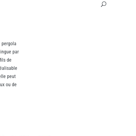
 pergola
tingue par
ils de
éalisable
lle peut
aux ou de