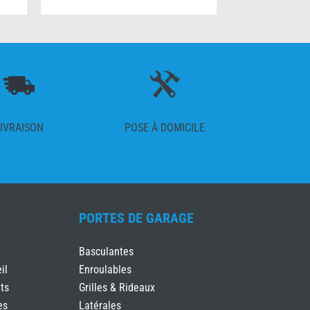
IVRAISON
POSE À DOMICILE
PORTES DE GARAGE
Basculantes
il
Enroulables
ts
Grilles & Rideaux
es
Latérales