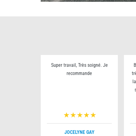
ualité prix
Super travail, Très soigné. Je
B
rès sympa
recommande
tr
l
VERNOIS
JOCELYNE GAY