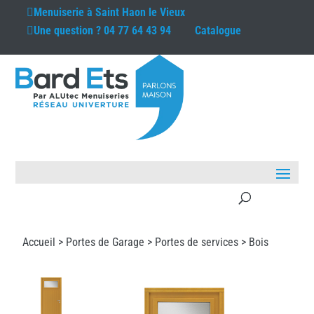
Menuiserie à
Saint Haon le Vieux
Une question ?
04 77 64 43 94
Catalogue
Accueil >
Portes de Garage
>
Portes de services
> Bois