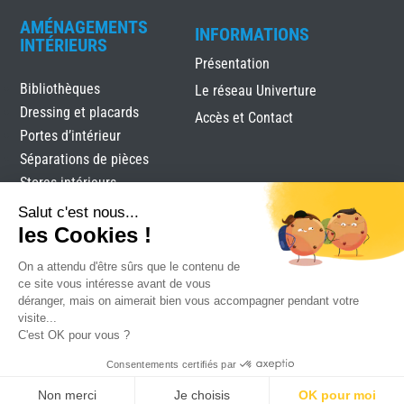
AMÉNAGEMENTS
INFORMATIONS
INTÉRIEURS
Présentation
Bibliothèques
Le réseau Univerture
Dressing et placards
Accès et Contact
Portes d’intérieur
Séparations de pièces
Stores intérieurs
Verrières
Salut c'est nous...
les Cookies !
On a attendu d'être sûrs que le contenu de
ce site vous intéresse avant de vous
déranger, mais on aimerait bien vous accompagner pendant votre
visite...
C'est OK pour vous ?
Bard Ets
|
Mentions légales
|
Plan du site
|
Réalisation
Consentements certifiés par
Attraptemps
Non merci
Je choisis
OK pour moi
DEVIS