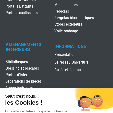
Moustiquaires
Portails Battants
Pergolas
Portails coulissants
Pergolas bioclimatiques
Stores extérieurs
Voile ombrage
AMÉNAGEMENTS
INFORMATIONS
INTÉRIEURS
Présentation
Bibliothèques
Le réseau Univerture
Dressing et placards
Accès et Contact
Portes d’intérieur
Séparations de pièces
Stores intérieurs
Verrières
Salut c'est nous...
les Cookies !
On a attendu d'être sûrs que le contenu de