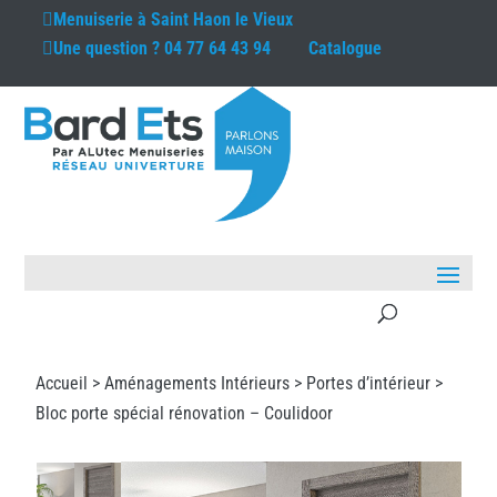
Menuiserie à
Saint Haon le Vieux
Une question ?
04 77 64 43 94
Catalogue
Accueil >
Aménagements Intérieurs
>
Portes d’intérieur
>
Bloc porte spécial rénovation – Coulidoor