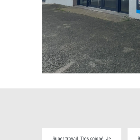
ualité prix
Super travail, Très soigné. Je
B