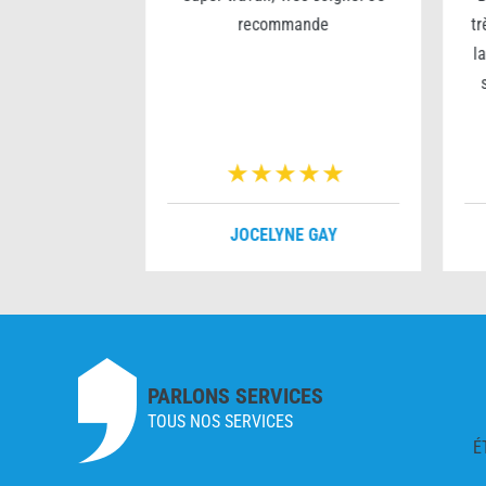
rès sympa
recommande
tr
l
VERNOIS
JOCELYNE GAY
PARLONS SERVICES
TOUS NOS SERVICES
É