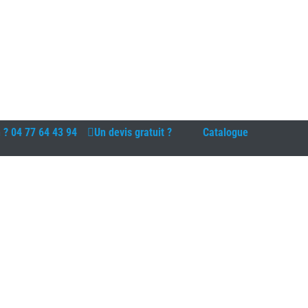
n ?
04 77 64 43 94
Un devis gratuit ?
Catalogue