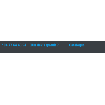
n ?
04 77 64 43 94
Un devis gratuit ?
Catalogue