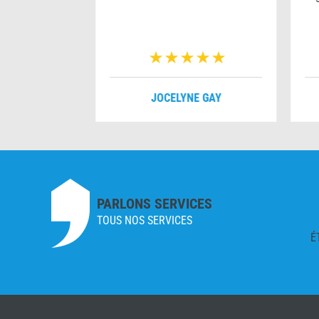
VERNOIS
JOCELYNE GAY
PARLONS SERVICES
TOUS NOS SERVICES
É