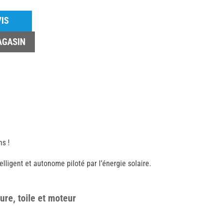
IS
AGASIN
s !
igent et autonome piloté par l’énergie solaire.
ure, toile et moteur