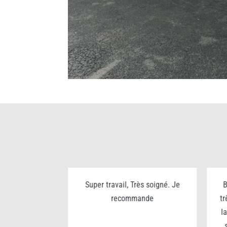
ualité prix
Super travail, Très soigné. Je
B
rès sympa
recommande
tr
l