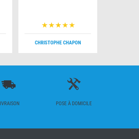
v
CHRISTOPHE CHAPON
FRANÇO
IVRAISON
POSE À DOMICILE