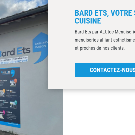
BARD ETS, VOTRE 
CUISINE
Bard Ets par ALUtec Menuiserie
menuiseries alliant esthétisme
et proches de nos clients.
CONTACTEZ-NOU